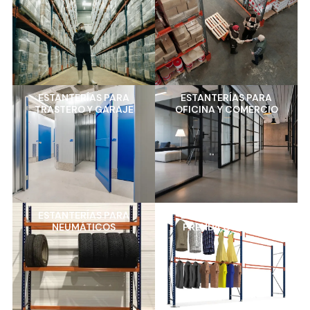
ESTANTERÍAS PARA
ESTANTERÍAS PARA
TRASTERO Y GARAJE
OFICINA Y COMERCIO
ESTANTERÍAS PARA
ESTANTERÍAS PARA
NEUMÁTICOS
PRENDA COLGADA