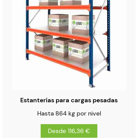
POR APLICACIÓN
Estanterías para Almacén
Estanterías para Naves Industriales
Estanterías para Trasteros
Estanterías para Oficina
Estanterías para Cargas Largas
Estantería Prenda Colgada
Estanterías para Neumáticos
Protectores contra impactos
Accesorios
Bancos de trabajo
TAQUILLAS METÁLICAS
Configurador Taquillas
Accesorios para Taquilla
Bancos de Vestuario
DOCUMENTACIÓN
Estanterías para cargas pesadas
CONTACTO
Hasta 864 kg por nivel
641 496 562
info@logisprix.com
Desde 116,36 €