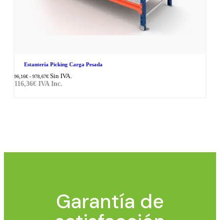
Estantería Picking Carga Pesada
Sin IVA.
96,16
€
-
978,67
€
116,36
€
IVA Inc.
Garantía de