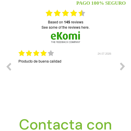
PAGO 100% SEGURO
based on
145
reviews
see some of the reviews here.
07.2026
24.07.2026
La facilidad con la que se puede hacer el pedido que uno
Muy bu
necesita.
Contacta con