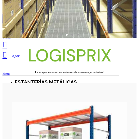
Search
LOGISPRIX
0,00
€
La mayor solución en sistemas de almacenaje industrial
Menu
ESTANTERÍAS METÁLICAS
CARGA MANUAL
Carga Pesada
Carga Media
Carga Ligera
Cantilever
PALETIZACIÓN
Estanterías de paletización
Cantilever